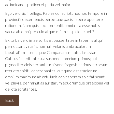
ad indicanda proliceret paria vel maiora.
Ego vero sic intellego, Patres conscripti, nos hoc tempore in
provinciis decernendis perpetuae pacis habere oportere
rationem. Nam quis hoc non sentit omnia alia esse nobis
vacua ab omni periculo atque etiam suspicione belli?
Ex turba vero imae sortis et paupertinae in tabernis aliqui
pernoctant vinariis, non nulli velariis umbraculorum
theatralium latent, quae Campanam imitatus lasciviam
Catulus in aedilitate sua suspendit omnium primus; aut
pugnaciter aleis certant turpi sono fragosis naribus introrsum
reducto spiritu concrepantes; aut quod est studiorum
omnium maximum ab ortu lucis ad vesperam sole fatiscunt
vel pluviis, per minutias aurigarum equorumque praecipua vel
delicta scrutantes.
Back