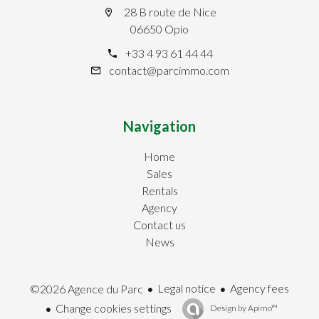
28 B route de Nice
06650 Opio
+33 4 93 61 44 44
contact@parcimmo.com
Navigation
Home
Sales
Rentals
Agency
Contact us
News
Legal notice
Agency fees
©2026 Agence du Parc
Change cookies settings
Design by
Apimo™