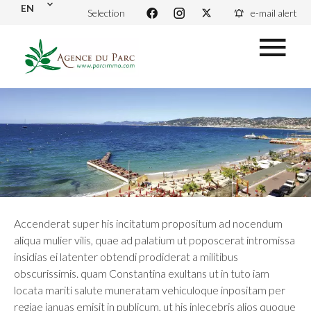
EN
Selection
e-mail alert
Accenderat super his incitatum propositum ad nocendum
aliqua mulier vilis, quae ad palatium ut poposcerat intromissa
insidias ei latenter obtendi prodiderat a militibus
obscurissimis. quam Constantina exultans ut in tuto iam
locata mariti salute muneratam vehiculoque inpositam per
regiae ianuas emisit in publicum, ut his inlecebris alios quoque